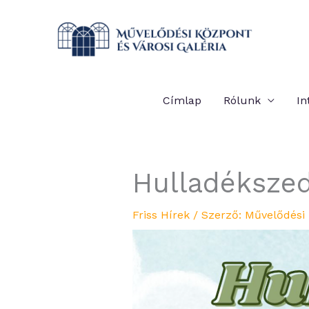
Ugrás
a
tartalomhoz
Címlap
Rólunk
In
Hulladékszed
Friss Hírek
/ Szerző:
Művelődési 