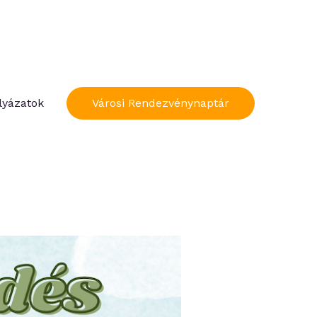
lyázatok
Városi Rendezvénynaptár