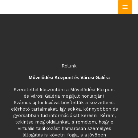
Ugrás
Főm
a
tartalomhoz
Rólunk
Művelődési Központ és Városi Galéra
Szeretettel köszöntöm a Művelődési Központ
és Városi Galéria megújult honlapján!
Számos új funkcióval bővítettük a közvetlenül
elérhető tartalmakat, így sokkal könnyebben és
gyorsabban tud információkat keresni. Kérem,
tekintse meg oldalunkat, s remélem, hogy e
virtuális találkozást hamarosan személyes
látogatás is követni fogja, s a jövőben