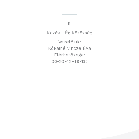
c
e
b
o
11.
o
Közös – Ég Közösség
k
Vezetőjük:
Kókainé Vincze Éva
Elérhetősége:
06-20-42-49-132