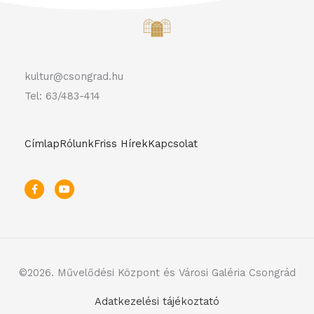
kultur@csongrad.hu
Tel: 63/483-414
Címlap
Rólunk
Friss Hírek
Kapcsolat
F
Y
a
o
c
u
e
t
b
u
o
b
o
e
k
-
f
©2026. Művelődési Központ és Városi Galéria Csongrád
Adatkezelési tájékoztató