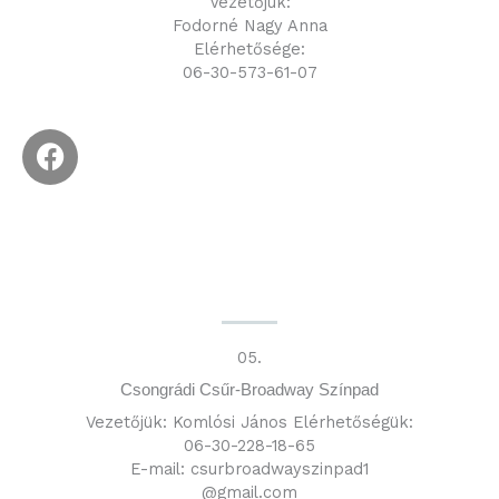
Vezetőjük:
Fodorné Nagy Anna
Elérhetősége:
06-30-573-61-07
F
a
c
e
b
o
o
k
05.
Csongrádi Csűr-Broadway Színpad
Vezetőjük: Komlósi János Elérhetőségük:
06-30-228-18-65
E-mail: csurbroadwayszinpad1
@gmail.com