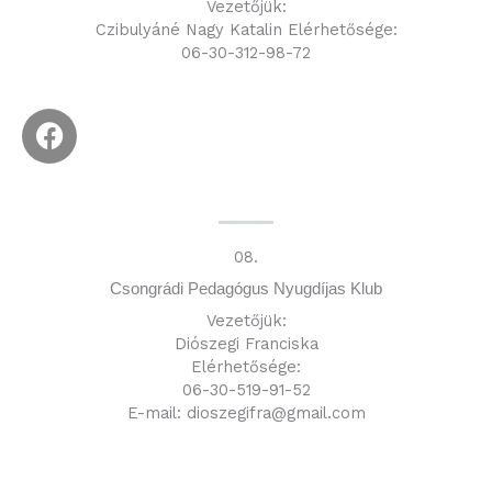
Vezetőjük:
Czibulyáné Nagy Katalin Elérhetősége:
06-30-312-98-72
F
a
c
e
b
o
08.
o
Csongrádi Pedagógus Nyugdíjas Klub
k
Vezetőjük:
Diószegi Franciska
Elérhetősége:
06-30-519-91-52
E-mail: dioszegifra@gmail.com