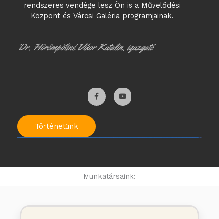
rendszeres vendége lesz Ön is a Művelődési
Központ és Városi Galéria programjainak.
Dr. Hörömpöliné Víkor Katalin, igazgató
F
Y
a
o
c
u
e
t
b
u
o
b
o
e
Történetünk
k
-
f
Munkatársaink: