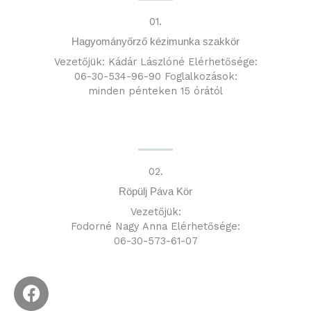
01.
Hagyományőrző kézimunka szakkör
Vezetőjük: Kádár Lászlóné Elérhetősége:
06-30-534-96-90 Foglalkozások:
minden pénteken 15 órától
02.
Röpülj Páva Kör
Vezetőjük:
Fodorné Nagy Anna Elérhetősége:
06-30-573-61-07
F
a