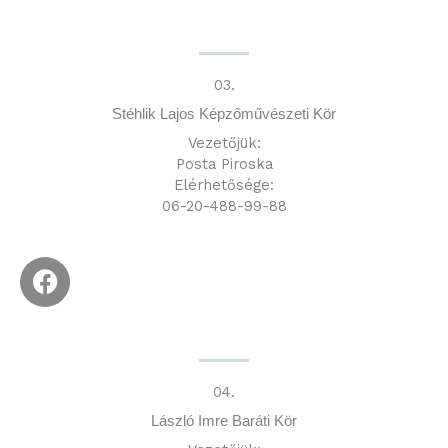
c
e
b
o
03.
o
Stéhlik Lajos Képzőművészeti Kör
k
Vezetőjük:
Posta Piroska
Elérhetősége:
06-20-488-99-88
F
a
c
e
b
o
04.
o
László Imre Baráti Kör
k