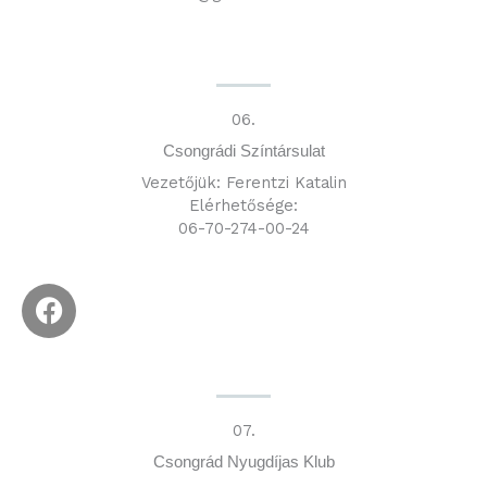
06.
Csongrádi Színtársulat
Vezetőjük: Ferentzi Katalin
Elérhetősége:
06-70-274-00-24
F
a
c
e
b
o
07.
o
Csongrád Nyugdíjas Klub
k