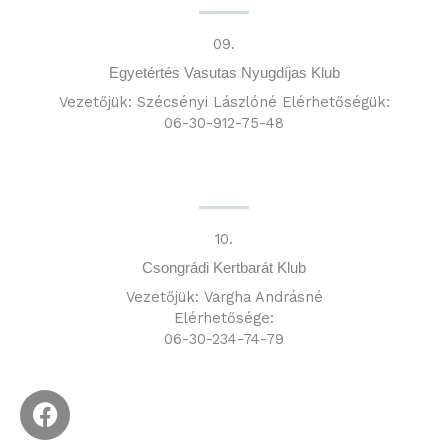
09.
Egyetértés Vasutas Nyugdíjas Klub
Vezetőjük: Szécsényi Lászlóné Elérhetőségük:
06-30-912-75-48
10.
Csongrádi Kertbarát Klub
Vezetőjük: Vargha Andrásné
Elérhetősége:
06-30-234-74-79
F
a