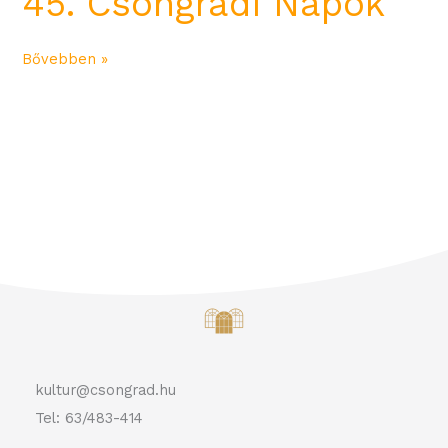
45. Csongrádi Napok
Bővebben »
kultur@csongrad.hu
Tel: 63/483-414